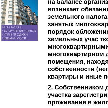
на балансе органи
возникает обязанн
земельного налога
занятых многоква
порядок обложени
земельных учас тк
многоквартирными 
многоквартирном 
помещения, наход
собственности (н
квартиры и иные 
2. Собственником 
участка зарегистр
проживания в жило