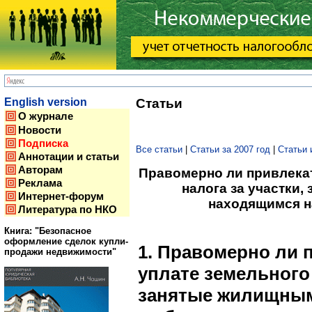
English version
Статьи
О журнале
Новости
Подписка
Все статьи
|
Статьи за 2007 год
|
Статьи 
Аннотации и статьи
Авторам
Правомерно ли привлекат
Реклама
налога за участки
Интернет-форум
находящимся н
Литература по НКО
Книга: "Безопасное
оформление сделок купли-
1. Правомерно ли 
продажи недвижимости"
уплате земельного 
занятые жилищны