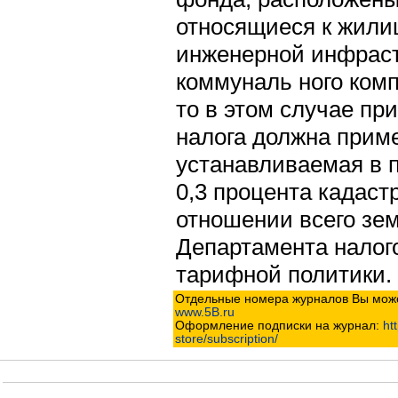
относящиеся к жили
инженерной инфрас
коммуналь ного комп
то в этом случае пр
налога должна приме
устанавливаемая в 
0,3 процента кадаст
отношении всего зем
Департамента налог
тарифной политики.
Отдельные номера журналов Вы може
www.5B.ru
Оформление подписки на журнал:
htt
store/subscription/